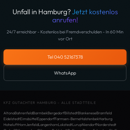
Unfall in Hamburg?
Jetzt kostenlos
anrufen!
24/7 erreichbar - Kostenlos bei Fremdverschulden - In 60 Min
vor Ort
Tel 040 52167378
WhatsApp
KFZ GUTACHTER HAMBURG – ALLE STADTTEILE
Altona
Bahrenfeld
Barmbek
Bergedorf
Billstedt
Blankenese
Bramfeld
Eidelstedt
Eimsbüttel
Eppendorf
Farmsen-Berne
Halstenbek
Harburg
Hoheluft
Horn
Jenfeld
Langenhorn
Lokstedt
Lurup
Niendorf
Norderstedt