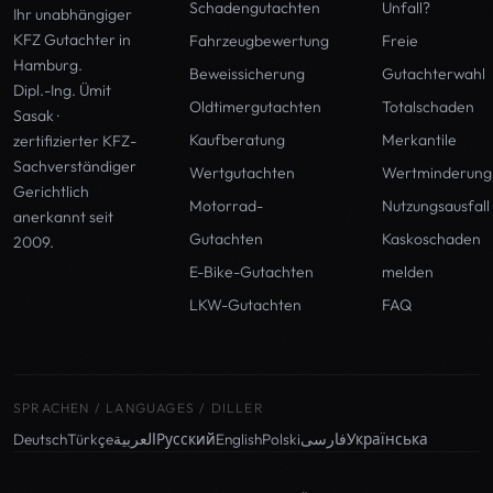
Schadengutachten
Unfall?
Ihr unabhängiger
KFZ Gutachter in
Fahrzeugbewertung
Freie
Hamburg
.
Beweissicherung
Gutachterwahl
Dipl.-Ing. Ümit
Oldtimergutachten
Totalschaden
Sasak ·
Kaufberatung
Merkantile
zertifizierter KFZ-
Sachverständiger
Wertgutachten
Wertminderung
Gerichtlich
Motorrad-
Nutzungsausfall
anerkannt seit
Gutachten
Kaskoschaden
2009.
E-Bike-Gutachten
melden
LKW-Gutachten
FAQ
SPRACHEN / LANGUAGES / DILLER
Deutsch
Türkçe
العربية
Русский
English
Polski
فارسی
Українська