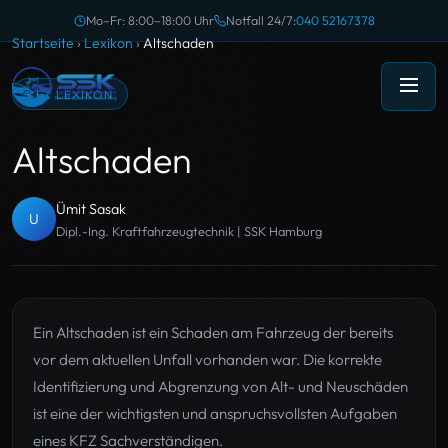
Mo–Fr: 8:00–18:00 Uhr
Notfall 24/7:
040 52167378
Startseite
›
Lexikon
›
Altschaden
KFZ LEXIKON
Altschaden
Ümit Sasak
U
Dipl.-Ing. Kraftfahrzeugtechnik | SSK Hamburg
Ein Altschaden ist ein Schaden am Fahrzeug der bereits
vor dem aktuellen Unfall vorhanden war. Die korrekte
Identifizierung und Abgrenzung von Alt- und Neuschäden
ist eine der wichtigsten und anspruchsvollsten Aufgaben
eines KFZ Sachverständigen.