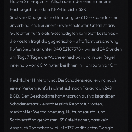
Haben Sie Fragen zu Altschaden oder einem anderen
Fachbegriff aus dem KFZ-Bereich? SSK
Sachverständigenbüro Hamburg berät Sie kostenlos und
unverbindlich. Bei einem unverschuldeten Unfall ist das
Gutachten für Sie als Geschädigten komplett kostenlos -
die Kosten trägt die gegnerische Haftpflichtversicherung.
Rufen Sie uns an unter 040 52167378 - wir sind 24 Stunden
am Tag, 7 Tage die Woche erreichbar und in der Regel
innerhalb von 60 Minuten bei Ihnen in Hamburg vor Ort.
Rechtlicher Hintergrund: Die Schadensregulierung nach
einem Verkehrsunfall richtet sich nach Paragraph 249
BGB. Der Geschädigte hat Anspruch auf vollständigen
Schadenersatz - einschliesslich Reparaturkosten,
merkantiler Wertminderung, Nutzungsausfall und
Sachverständigenkosten. SSK stellt sicher, dass kein
Anspruch übersehen wird. Mit 177 verifizierten Google-