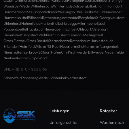
Osdorf
Othmarschen
Ottensen
Rahlstedt
Rellingen
Rissen
Schnelsen
Stellingen
Wandsbek
Wedel
Wilhelmsburg
Winterhude
Dulsberg
Eilbek
Hamm
Tonndorf
Hammerbrook
Steilshoop
Volksdorf
Wellingsbüttel
Fuhlsbüttel
Finkenwerder
Hummelsbüttel
Billbrook
Rothenburgsort
Veddel
Borgfelde
St Georg
Neustadt
Uhlenhorst
Hohenfelde
Marienthal
Lohbruegge
Allermoehe
Sasel
Poppenbuettel
Hausbruch
Neugraben Fischbek
Ohlsdorf
Alsterdorf
Duvenstedt
Bergstedt
Wohldorf Ohlstedt
Lemsahl Mellingstedt
Gross Flottbek
Gross Borstel
Sternschanze
Rotherbaum
Harvestehude
Eißendorf
Heimfeld
Wilstorf
St Pauli
Neuallermöhe
Marmstorf
Langenbek
Nienstedten
Iserbrook
Sülldorf
HafenCity
Kirchwerder
Billwerder
Neuenfelde
Neuland
Rönneburg
Sinstorf
UMLAND & UMGEBUNG
Schenefeld
Pinneberg
Wedel
Halstenbek
Norderstedt
Leistungen
Ratgeber
Unfallgutachten
Was tun nach