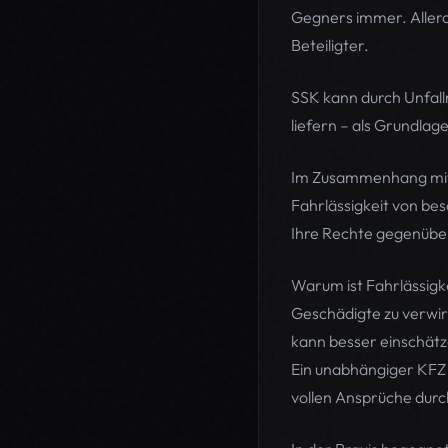
Gegners immer. Allerdi
Beteiligter.
SSK kann durch Unfall
liefern – als Grundlag
Im Zusammenhang mit d
Fahrlässigkeit von be
Ihre Rechte gegenübe
Warum ist Fahrlässigk
Geschädigte zu verwir
kann besser einschätz
Ein unabhängiger KFZ S
vollen Ansprüche durc