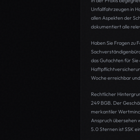
In der Praxis begegnet
Unfallfahrzeugen in 
allen Aspekten der Sc
dokumentiert alle rel
Haben Sie Fragen zu F
Sachverständigenbüro 
das Gutachten für Sie 
Haftpflichtversicherun
Woche erreichbar und 
Rechtlicher Hintergru
249 BGB. Der Geschädi
merkantiler Wertminde
Anspruch übersehen wi
5.0 Sternen ist SSK e