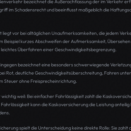
aßenverkehr bezeichnet die Außerachtlassung der im Verkehr erfo
Begriff im Schadensrecht und beeinflusst maßgeblich die Haftung
it liegt vor bei alltäglichen Unaufmerksamkeiten, die jedem Ver
um Beispiel kurzes Abschweifen der Aufmerksamkeit, Übersehen
 leichtes Überfahren einer Geschwindigkeitsbegrenzung.
hingegen bezeichnet eine besonders schwerwiegende Verletzung 
 bei Rot, deutliche Geschwindigkeitsüberschreitung, Fahren unter
m Steuer ohne Freisprecheinrichtung.
 wichtig weil: Bei einfacher Fahrlässigkeit zahlt die Kaskoversic
r Fahrlässigkeit kann die Kaskoversicherung die Leistung anteilig
dens.
sicherung spielt die Unterscheidung keine direkte Rolle: Sie zahl