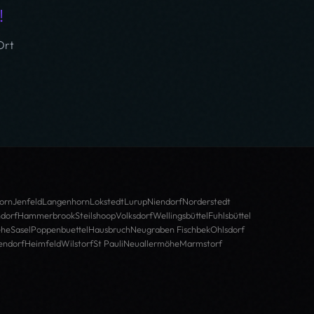
!
Ort
orn
Jenfeld
Langenhorn
Lokstedt
Lurup
Niendorf
Norderstedt
dorf
Hammerbrook
Steilshoop
Volksdorf
Wellingsbüttel
Fuhlsbüttel
ehe
Sasel
Poppenbuettel
Hausbruch
Neugraben Fischbek
Ohlsdorf
endorf
Heimfeld
Wilstorf
St Pauli
Neuallermöhe
Marmstorf