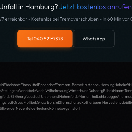
Unfall in Hamburg?
Jetzt kostenlos anrufen
/7 erreichbar - Kostenlos bei Fremdverschulden - In 60 Min vor 
Tel 040 52167378
WhatsApp
ld
Eidelstedt
Eimsbüttel
Eppendorf
Farmsen-Berne
Halstenbek
Harburg
Hoheluft
H
n
Stellingen
Wandsbek
Wedel
Wilhelmsburg
Winterhude
Dulsberg
Eilbek
Hamm
Tonn
gfelde
St Georg
Neustadt
Uhlenhorst
Hohenfelde
Marienthal
Lohbruegge
Allermo
ingstedt
Gross Flottbek
Gross Borstel
Sternschanze
Rotherbaum
Harvestehude
Eiß
Billwerder
Neuenfelde
Neuland
Rönneburg
Sinstorf