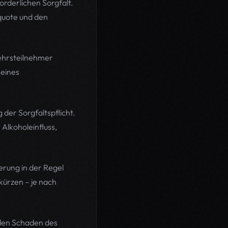
rderlichen Sorgfalt.
squote und den
kehrsteilnehmer
 eines
der Sorgfaltspflicht.
 Alkoholeinfluss,
herung in der Regel
 kürzen – je nach
t den Schaden des