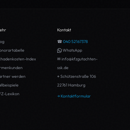
ehr
Kontakt
log
☎
040 52167378
onorartabelle
WhatsApp
chadenkosten-Index
✉ info@kfzgutachten-
irmenkunden
ssk.de
artner werden
⌖ Schützenstraße 106
llbeispiele
22761
Hamburg
FZ-Lexikon
→ Kontaktformular