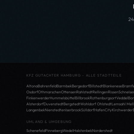
24
KFZ GUTACHTER HAMBURG – ALLE STADTTEILE
Altona
Bahrenfeld
Barmbek
Bergedorf
Billstedt
Blankenese
Bramfe
Osdorf
Othmarschen
Ottensen
Rahlstedt
Rellingen
Rissen
Schnelse
Finkenwerder
Hummelsbüttel
Billbrook
Rothenburgsort
Veddel
Bor
Alsterdorf
Duvenstedt
Bergstedt
Wohldorf Ohlstedt
Lemsahl Mell
Langenbek
Nienstedten
Iserbrook
Sülldorf
HafenCity
Kirchwerder
UMLAND & UMGEBUNG
Schenefeld
Pinneberg
Wedel
Halstenbek
Norderstedt