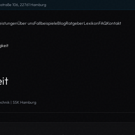
nstraße 106, 22761 Hamburg
eistungen
Über uns
Fallbeispiele
Blog
Ratgeber
Lexikon
FAQ
Kontakt
gkeit
it
technik | SSK Hamburg