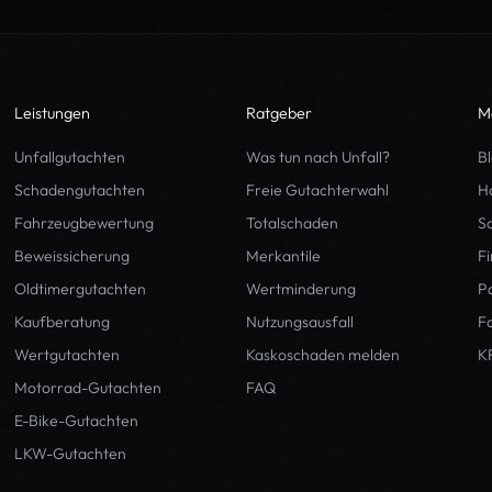
Leistungen
Ratgeber
M
Unfallgutachten
Was tun nach Unfall?
B
Schadengutachten
Freie Gutachterwahl
H
Fahrzeugbewertung
Totalschaden
S
Beweissicherung
Merkantile
F
Oldtimergutachten
Wertminderung
P
Kaufberatung
Nutzungsausfall
Fa
Wertgutachten
Kaskoschaden melden
K
Motorrad-Gutachten
FAQ
E-Bike-Gutachten
LKW-Gutachten