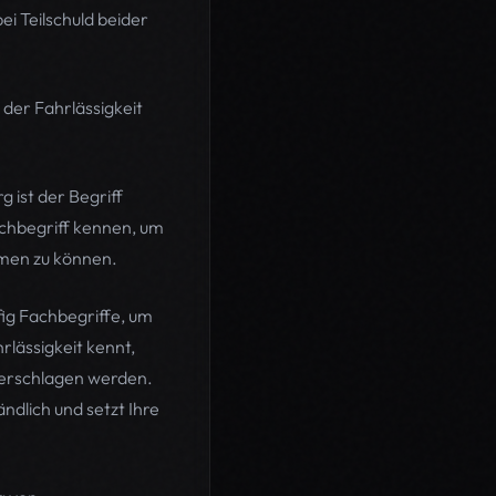
ei Teilschuld beider
der Fahrlässigkeit
ist der Begriff
achbegriff kennen, um
hmen zu können.
fig Fachbegriffe, um
lässigkeit kennt,
terschlagen werden.
ndlich und setzt Ihre