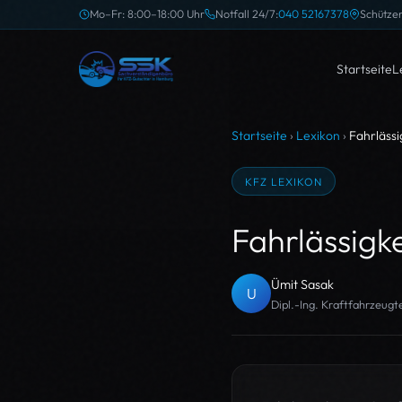
Mo–Fr: 8:00–18:00 Uhr
Notfall 24/7:
040 52167378
Schütze
Startseite
L
Startseite
›
Lexikon
›
Fahrlässi
KFZ LEXIKON
Fahrlässigke
Ümit Sasak
U
Dipl.-Ing. Kraftfahrzeug