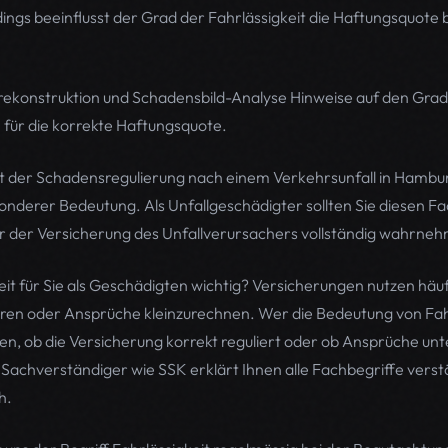
ngs beeinflusst der Grad der Fahrlässigkeit die Haftungsquote b
rekonstruktion und Schadensbild-Analyse Hinweise auf den Grad 
e für die korrekte Haftungsquote.
er Schadensregulierung nach einem Verkehrsunfall in Hamburg 
sonderer Bedeutung. Als Unfallgeschädigter sollten Sie diesen F
r der Versicherung des Unfallverursachers vollständig wahrne
eit für Sie als Geschädigten wichtig? Versicherungen nutzen häu
ren oder Ansprüche kleinzurechnen. Wer die Bedeutung von Fahr
en, ob die Versicherung korrekt reguliert oder ob Ansprüche un
achverständiger wie SSK erklärt Ihnen alle Fachbegriffe verstä
h.