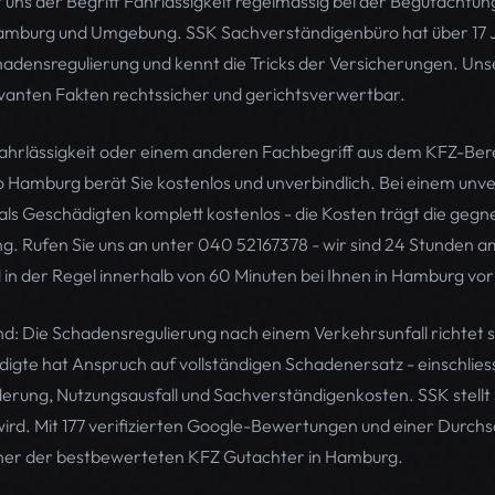
 uns der Begriff Fahrlässigkeit regelmässig bei der Begutachtun
Hamburg und Umgebung. SSK Sachverständigenbüro hat über 17 
hadensregulierung und kennt die Tricks der Versicherungen. Un
evanten Fakten rechtssicher und gerichtsverwertbar.
ahrlässigkeit oder einem anderen Fachbegriff aus dem KFZ-Ber
Hamburg berät Sie kostenlos und unverbindlich. Bei einem unver
als Geschädigten komplett kostenlos - die Kosten trägt die gegn
g. Rufen Sie uns an unter 040 52167378 - wir sind 24 Stunden am
in der Regel innerhalb von 60 Minuten bei Ihnen in Hamburg vor
nd: Die Schadensregulierung nach einem Verkehrsunfall richtet 
gte hat Anspruch auf vollständigen Schadenersatz - einschlies
rung, Nutzungsausfall und Sachverständigenkosten. SSK stellt s
rd. Mit 177 verifizierten Google-Bewertungen und einer Durch
iner der bestbewerteten KFZ Gutachter in Hamburg.