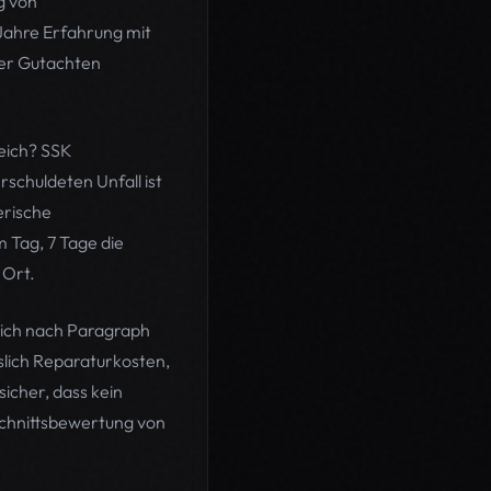
g von
Jahre Erfahrung mit
ser Gutachten
eich? SSK
schuldeten Unfall ist
erische
 Tag, 7 Tage die
 Ort.
sich nach Paragraph
slich Reparaturkosten,
icher, dass kein
schnittsbewertung von