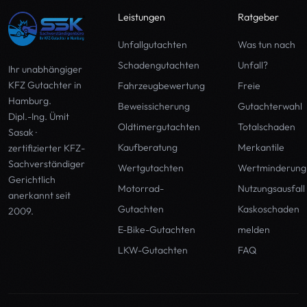
Leistungen
Ratgeber
Unfallgutachten
Was tun nach
Schadengutachten
Unfall?
Ihr unabhängiger
KFZ Gutachter in
Fahrzeugbewertung
Freie
Hamburg
.
Beweissicherung
Gutachterwahl
Dipl.-Ing. Ümit
Oldtimergutachten
Totalschaden
Sasak ·
Kaufberatung
Merkantile
zertifizierter KFZ-
Sachverständiger
Wertgutachten
Wertminderung
Gerichtlich
Motorrad-
Nutzungsausfall
anerkannt seit
Gutachten
Kaskoschaden
2009.
E-Bike-Gutachten
melden
LKW-Gutachten
FAQ