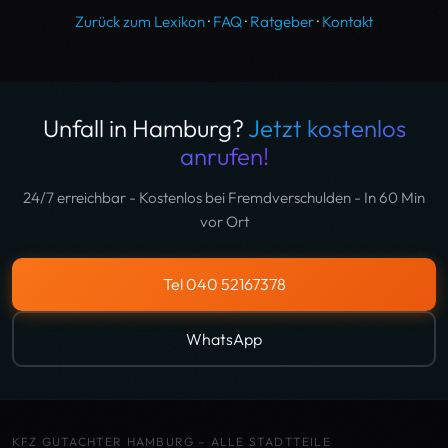
Zurück zum Lexikon
·
FAQ
·
Ratgeber
·
Kontakt
Unfall in Hamburg?
Jetzt kostenlos
anrufen!
24/7 erreichbar - Kostenlos bei Fremdverschulden - In 60 Min
vor Ort
Tel 040 52167378
WhatsApp
KFZ GUTACHTER HAMBURG – ALLE STADTTEILE