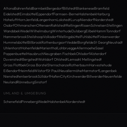
Altona
Bahrenfeld
Barmbek
Bergedorf
Billstedt
Blankenese
Bramfeld
Eidelstedt
Eimsbüttel
Eppendorf
Farmsen-Berne
Halstenbek
Harburg
Hoheluft
Horn
Jenfeld
Langenhorn
Lokstedt
Lurup
Niendorf
Norderstedt
Osdorf
Othmarschen
Ottensen
Rahlstedt
Rellingen
Rissen
Schnelsen
Stellingen
Wandsbek
Wedel
Wilhelmsburg
Winterhude
Dulsberg
Eilbek
Hamm
Tonndorf
Hammerbrook
Steilshoop
Volksdorf
Wellingsbüttel
Fuhlsbüttel
Finkenwerder
Hummelsbüttel
Billbrook
Rothenburgsort
Veddel
Borgfelde
St Georg
Neustadt
Uhlenhorst
Hohenfelde
Marienthal
Lohbruegge
Allermoehe
Sasel
Poppenbuettel
Hausbruch
Neugraben Fischbek
Ohlsdorf
Alsterdorf
Duvenstedt
Bergstedt
Wohldorf Ohlstedt
Lemsahl Mellingstedt
Gross Flottbek
Gross Borstel
Sternschanze
Rotherbaum
Harvestehude
Eißendorf
Heimfeld
Wilstorf
St Pauli
Neuallermöhe
Marmstorf
Langenbek
Nienstedten
Iserbrook
Sülldorf
HafenCity
Kirchwerder
Billwerder
Neuenfelde
Neuland
Rönneburg
Sinstorf
UMLAND & UMGEBUNG
Schenefeld
Pinneberg
Wedel
Halstenbek
Norderstedt