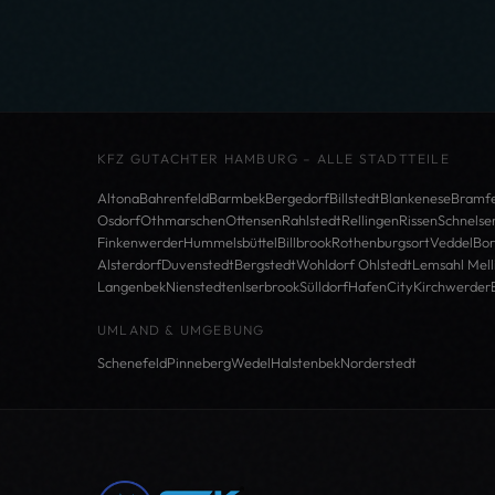
KFZ GUTACHTER HAMBURG – ALLE STADTTEILE
Altona
Bahrenfeld
Barmbek
Bergedorf
Billstedt
Blankenese
Bramfe
Osdorf
Othmarschen
Ottensen
Rahlstedt
Rellingen
Rissen
Schnelse
Finkenwerder
Hummelsbüttel
Billbrook
Rothenburgsort
Veddel
Bor
Alsterdorf
Duvenstedt
Bergstedt
Wohldorf Ohlstedt
Lemsahl Mell
Langenbek
Nienstedten
Iserbrook
Sülldorf
HafenCity
Kirchwerder
UMLAND & UMGEBUNG
Schenefeld
Pinneberg
Wedel
Halstenbek
Norderstedt