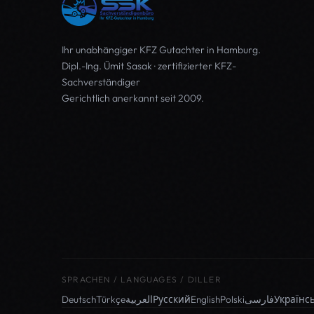
Ihr unabhängiger
KFZ Gutachter in Hamburg
.
Dipl.-Ing. Ümit Sasak · zertifizierter KFZ-
Sachverständiger
Gerichtlich anerkannt seit 2009.
SPRACHEN / LANGUAGES / DILLER
Deutsch
Türkçe
العربية
Русский
English
Polski
فارسی
Українс