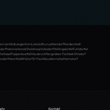
orn
Jenfeld
Langenhorn
Lokstedt
Lurup
Niendorf
Norderstedt
dorf
Hammerbrook
Steilshoop
Volksdorf
Wellingsbüttel
Fuhlsbüttel
ehe
Sasel
Poppenbuettel
Hausbruch
Neugraben Fischbek
Ohlsdorf
endorf
Heimfeld
Wilstorf
St Pauli
Neuallermöhe
Marmstorf
ehr
Kontakt