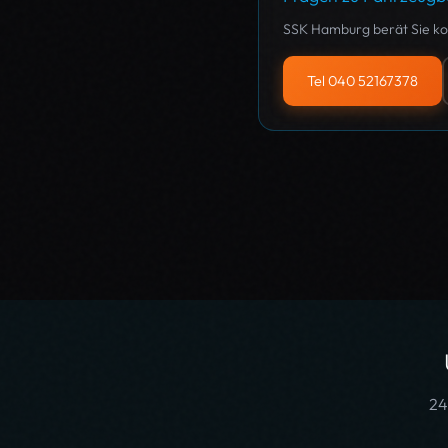
SSK Hamburg berät Sie kos
Tel 040 52167378
24