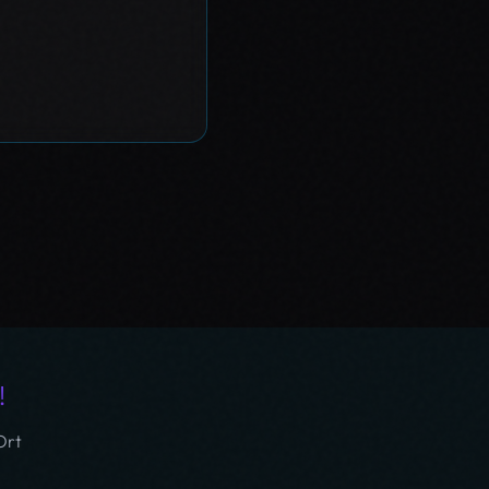
!
Ort