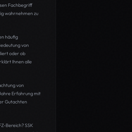
sen Fachbegriff
ndig wahrnehmen zu
en häufig
 Bedeutung von
iert oder ob
lärt Ihnen alle
achtung von
Jahre Erfahrung mit
ser Gutachten
FZ-Bereich? SSK