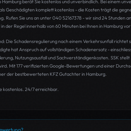
Hamburg berät Sie kostenlos und unverbindlich. Bei einem unver
als Geschädigten komplett kostenlos - die Kosten trägt die gegn
g. Rufen Sie uns an unter 040 52167378 - wir sind 24 Stunden am
in der Regel innerhalb von 60 Minuten bei Ihnen in Hamburg vor
nd: Die Schadensregulierung nach einem Verkehrsunfall richtet 
gte hat Anspruch auf vollständigen Schadenersatz - einschlies
rung, Nutzungsausfall und Sachverständigenkosten. SSK stellt s
rd. Mit 177 verifizierten Google-Bewertungen und einer Durch
iner der bestbewerteten KFZ Gutachter in Hamburg.
 kostenlos. 24/7 erreichbar.
bewertung?