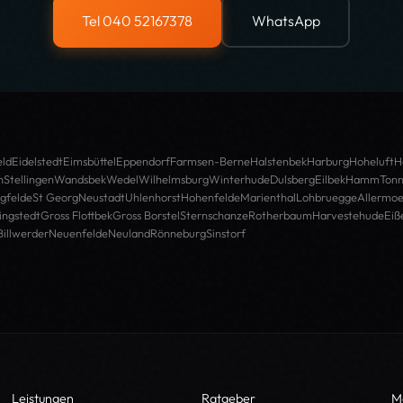
Tel 040 52167378
WhatsApp
ld
Eidelstedt
Eimsbüttel
Eppendorf
Farmsen-Berne
Halstenbek
Harburg
Hoheluft
H
n
Stellingen
Wandsbek
Wedel
Wilhelmsburg
Winterhude
Dulsberg
Eilbek
Hamm
Tonn
gfelde
St Georg
Neustadt
Uhlenhorst
Hohenfelde
Marienthal
Lohbruegge
Allermo
ingstedt
Gross Flottbek
Gross Borstel
Sternschanze
Rotherbaum
Harvestehude
Eiß
Billwerder
Neuenfelde
Neuland
Rönneburg
Sinstorf
Leistungen
Ratgeber
M