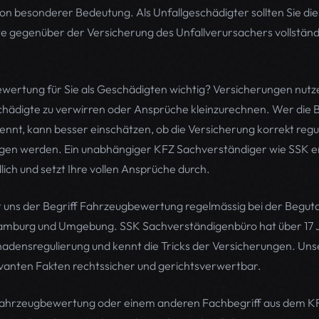
 besonderer Bedeutung. Als Unfallgeschädigter sollten Sie die
te gegenüber der Versicherung des Unfallverursachers vollstä
ertung für Sie als Geschädigten wichtig? Versicherungen nutz
chädigte zu verwirren oder Ansprüche kleinzurechnen. Wer die
nt, kann besser einschätzen, ob die Versicherung korrekt regul
en werden. Ein unabhängiger KFZ Sachverständiger wie SSK erk
ich und setzt Ihre vollen Ansprüche durch.
t uns der Begriff Fahrzeugbewertung regelmässig bei der Begut
Hamburg und Umgebung. SSK Sachverständigenbüro hat über 17 
hadensregulierung und kennt die Tricks der Versicherungen. Un
evanten Fakten rechtssicher und gerichtsverwertbar.
Fahrzeugbewertung oder einem anderen Fachbegriff aus dem K