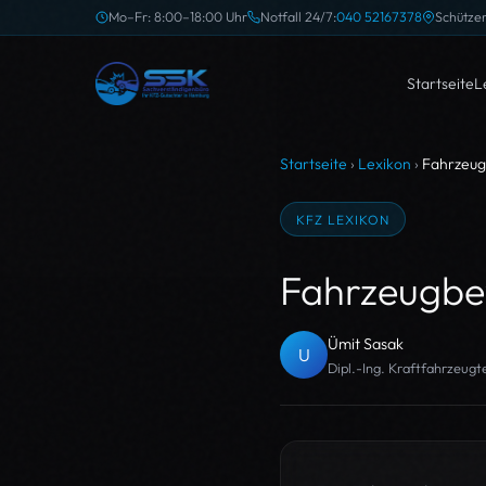
Mo–Fr: 8:00–18:00 Uhr
Notfall 24/7:
040 52167378
Schütze
Startseite
L
Startseite
›
Lexikon
›
Fahrzeu
KFZ LEXIKON
Fahrzeugbe
Ümit Sasak
U
Dipl.-Ing. Kraftfahrzeug