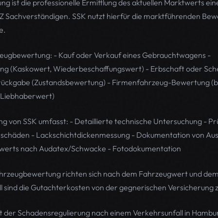
g ist die professionelle Ermittlung des aktuellen Marktwerts ei
KFZ Sachverständigen. SSK nutzt hierfür die marktführenden B
e.
zeugbewertung: - Kauf oder Verkauf eines Gebrauchtwagens -
ng (Kaskowert, Wiederbeschaffungswert) - Erbschaft oder Sch
ückgabe (Zustandsbewertung) - Firmenfahrzeug-Bewertung (bila
(Liebhaberwert)
 von SSK umfasst: - Detaillierte technische Untersuchung - Pr
rschäden - Lackschichtdickenmessung - Dokumentation von Aus
ktwerts nach Audatex/Schwacke - Fotodokumentation
Fahrzeugbewertung richten sich nach dem Fahrzeugwert und de
l sind die Gutachterkosten von der gegnerischen Versicherung z
er Schadensregulierung nach einem Verkehrsunfall in Hamburg 