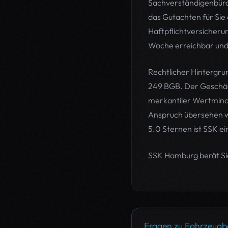
Sachverständigenbüro 
das Gutachten für Sie 
Haftpflichtversicherun
Woche erreichbar und 
Rechtlicher Hintergru
249 BGB. Der Geschädi
merkantiler Wertminde
Anspruch übersehen wi
5.0 Sternen ist SSK e
SSK Hamburg berät Sie
Fragen zu Fahrzeug