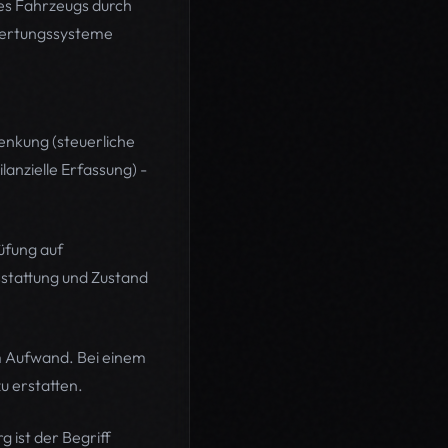
nes Fahrzeugs durch
ewertungssysteme
enkung (steuerliche
nzielle Erfassung) -
üfung auf
stattung und Zustand
m Aufwand. Bei einem
u erstatten.
ist der Begriff