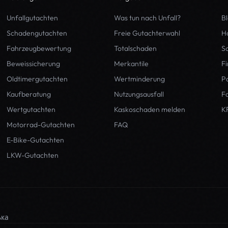
Unfallgutachten
Was tun nach Unfall?
B
Schadengutachten
Freie Gutachterwahl
H
Fahrzeugbewertung
Totalschaden
S
Beweissicherung
Merkantile
F
Oldtimergutachten
Wertminderung
P
Kaufberatung
Nutzungsausfall
Fa
Wertgutachten
Kaskoschaden melden
K
Motorrad-Gutachten
FAQ
E-Bike-Gutachten
LKW-Gutachten
ька