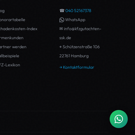
log
☎
040 52167378
onorartabelle
WhatsApp
chadenkosten-Index
✉ info@kfzgutachten-
irmenkunden
ssk.de
artner werden
⌖ Schützenstraße 106
llbeispiele
22761
Hamburg
FZ-Lexikon
→ Kontaktformular