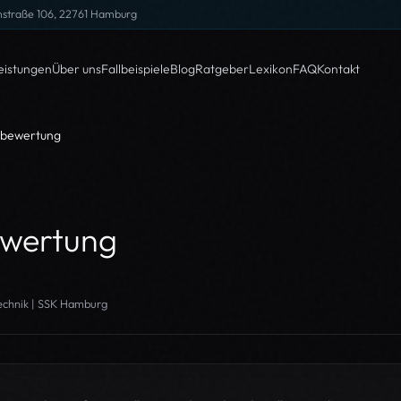
nstraße 106, 22761 Hamburg
eistungen
Über uns
Fallbeispiele
Blog
Ratgeber
Lexikon
FAQ
Kontakt
gbewertung
wertung
technik | SSK Hamburg