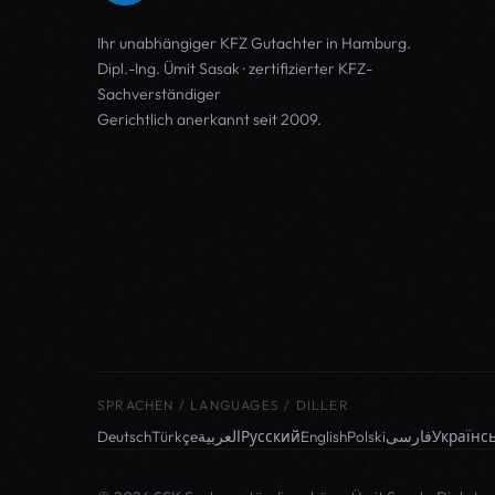
Ihr unabhängiger
KFZ Gutachter in Hamburg
.
Dipl.-Ing. Ümit Sasak · zertifizierter KFZ-
Sachverständiger
Gerichtlich anerkannt seit 2009.
SPRACHEN / LANGUAGES / DILLER
Deutsch
Türkçe
العربية
Русский
English
Polski
فارسی
Українс