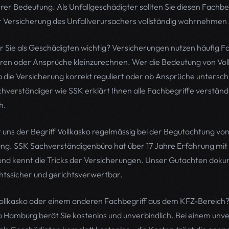
rer Bedeutung. Als Unfallgeschädigter sollten Sie diesen Fachbe
 Versicherung des Unfallverursachers vollständig wahrnehmen 
ür Sie als Geschädigten wichtig? Versicherungen nutzen häufig F
ren oder Ansprüche kleinzurechnen. Wer die Bedeutung von Vol
b die Versicherung korrekt reguliert oder ob Ansprüche untersc
verständiger wie SSK erklärt Ihnen alle Fachbegriffe verständli
h.
 uns der Begriff Vollkasko regelmässig bei der Begutachtung von
. SSK Sachverständigenbüro hat über 17 Jahre Erfahrung mit 
nd kennt die Tricks der Versicherungen. Unser Gutachten dokum
htssicher und gerichtsverwertbar.
Vollkasko oder einem anderen Fachbegriff aus dem KFZ-Bereich
Hamburg berät Sie kostenlos und unverbindlich. Bei einem unver