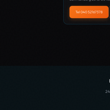
Tel 040 52167378
24