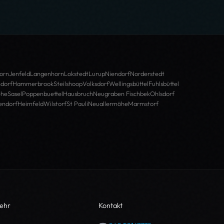
orn
Jenfeld
Langenhorn
Lokstedt
Lurup
Niendorf
Norderstedt
dorf
Hammerbrook
Steilshoop
Volksdorf
Wellingsbüttel
Fuhlsbüttel
ehe
Sasel
Poppenbuettel
Hausbruch
Neugraben Fischbek
Ohlsdorf
endorf
Heimfeld
Wilstorf
St Pauli
Neuallermöhe
Marmstorf
ehr
Kontakt