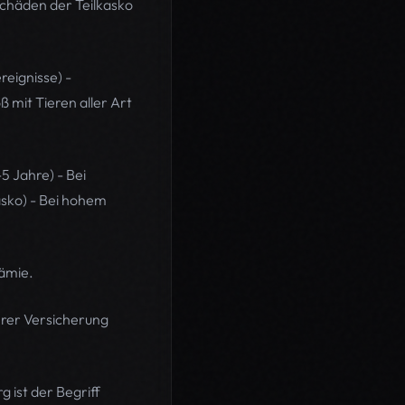
Schäden der Teilkasko
reignisse) -
 mit Tieren aller Art
5 Jahre) - Bei
asko) - Bei hohem
rämie.
hrer Versicherung
ist der Begriff