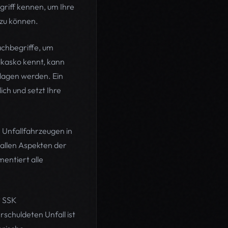
griff kennen, um Ihre
zu können.
achbegriffe, um
lkasko kennt, kann
hlagen werden. Ein
ch und setzt Ihre
 Unfallfahrzeugen in
allen Aspekten der
entiert alle
? SSK
schuldeten Unfall ist