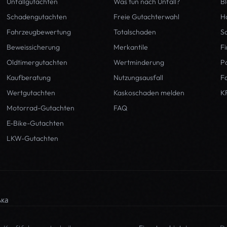
Unfallgutachten
Was tun nach Unfall?
B
Schadengutachten
Freie Gutachterwahl
H
Fahrzeugbewertung
Totalschaden
S
Beweissicherung
Merkantile
F
Oldtimergutachten
Wertminderung
P
Kaufberatung
Nutzungsausfall
Fa
Wertgutachten
Kaskoschaden melden
K
Motorrad-Gutachten
FAQ
E-Bike-Gutachten
LKW-Gutachten
ька