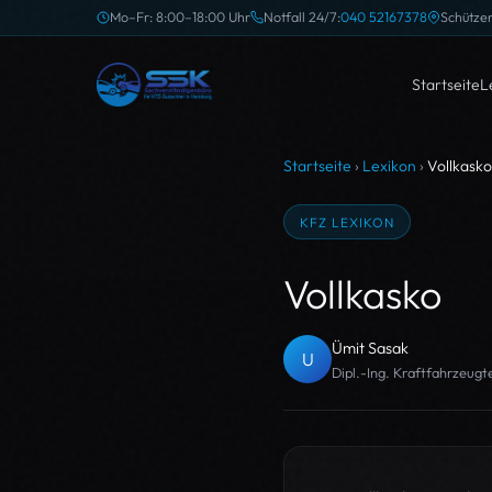
Mo–Fr: 8:00–18:00 Uhr
Notfall 24/7:
040 52167378
Schütze
Startseite
L
Startseite
›
Lexikon
›
Vollkasko
KFZ LEXIKON
Vollkasko
Ümit Sasak
U
Dipl.-Ing. Kraftfahrzeug