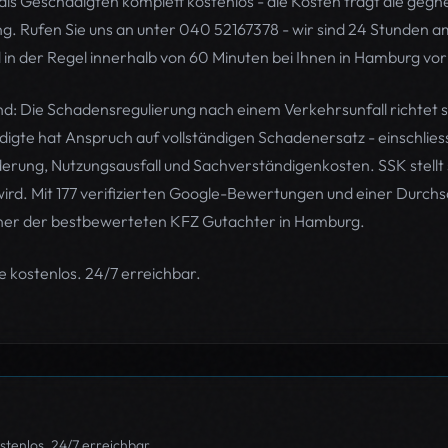
als Geschädigten komplett kostenlos - die Kosten trägt die gegn
g. Rufen Sie uns an unter 040 52167378 - wir sind 24 Stunden am
in der Regel innerhalb von 60 Minuten bei Ihnen in Hamburg vor
nd: Die Schadensregulierung nach einem Verkehrsunfall richtet 
gte hat Anspruch auf vollständigen Schadenersatz - einschlies
rung, Nutzungsausfall und Sachverständigenkosten. SSK stellt s
rd. Mit 177 verifizierten Google-Bewertungen und einer Durch
iner der bestbewerteten KFZ Gutachter in Hamburg.
 kostenlos. 24/7 erreichbar.
tenlos. 24/7 erreichbar.