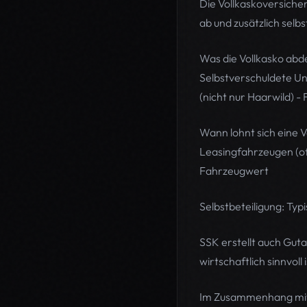
Die Vollkaskoversiche
ab und zusätzlich selb
Was die Vollkasko abde
Selbstverschuldete Un
(nicht nur Haarwild) -
Wann lohnt sich eine 
Leasingfahrzeugen (oft
Fahrzeugwert
Selbstbeteiligung: Typ
SSK erstellt auch Guta
wirtschaftlich sinnvol
Im Zusammenhang mit d