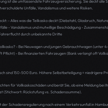
rung ist die umfassendste Fahrzeugversicherung. Sie deckt alle 
stverschuldete Unfälle, Vandalismus und weitere Risiken.
ckt: - Alles was die Teilkasko deckt (Diebstahl, Glasbruch, Nature
fälle - Vandalismus und mutwillige Beschädigung - Zusammenstoß
 Fahrerflucht durch unbekannte Dritte
Vollkasko? - Bei Neuwagen und jungen Gebrauchtwagen (unter 4-
 Pflicht) - Bei finanzierten Fahrzeugen (Bank verlangt oft Vollk
isch sind 150-500 Euro. Höhere Selbstbeteiligung = niedrigere P
chten für Vollkaskoschäden und berät Sie, ob eine Meldung bei I
l ist (Stichwort: Rückstufung vs. Schadenssumme).
er Schadensregulierung nach einem Verkehrsunfall in Hamburg 