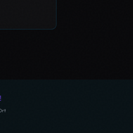
!
Ort