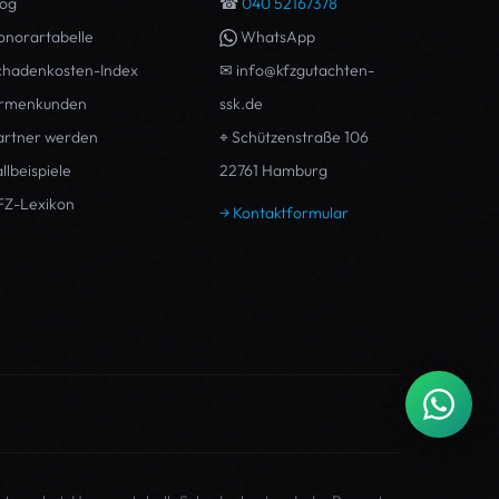
log
☎
040 52167378
onorartabelle
WhatsApp
chadenkosten-Index
✉ info@kfzgutachten-
irmenkunden
ssk.de
artner werden
⌖ Schützenstraße 106
llbeispiele
22761
Hamburg
FZ-Lexikon
→ Kontaktformular