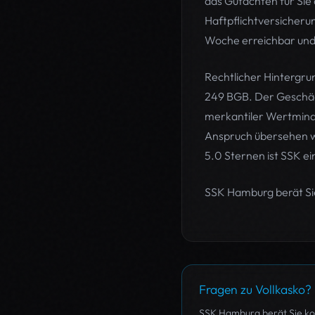
das Gutachten für Sie 
Haftpflichtversicherun
Woche erreichbar und 
Rechtlicher Hintergru
249 BGB. Der Geschädi
merkantiler Wertminde
Anspruch übersehen wi
5.0 Sternen ist SSK e
SSK Hamburg berät Sie
Fragen zu Vollkasko?
SSK Hamburg berät Sie kos