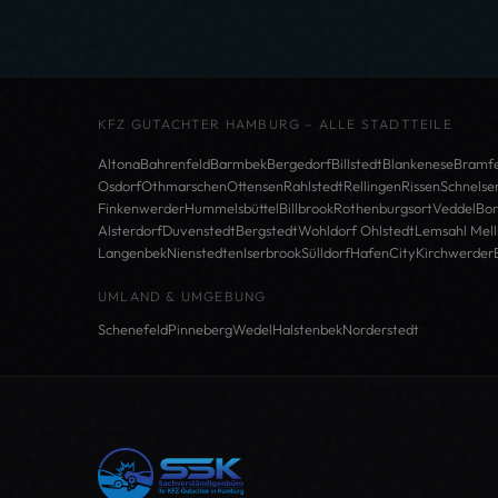
KFZ GUTACHTER HAMBURG – ALLE STADTTEILE
Altona
Bahrenfeld
Barmbek
Bergedorf
Billstedt
Blankenese
Bramfe
Osdorf
Othmarschen
Ottensen
Rahlstedt
Rellingen
Rissen
Schnelse
Finkenwerder
Hummelsbüttel
Billbrook
Rothenburgsort
Veddel
Bor
Alsterdorf
Duvenstedt
Bergstedt
Wohldorf Ohlstedt
Lemsahl Mell
Langenbek
Nienstedten
Iserbrook
Sülldorf
HafenCity
Kirchwerder
UMLAND & UMGEBUNG
Schenefeld
Pinneberg
Wedel
Halstenbek
Norderstedt