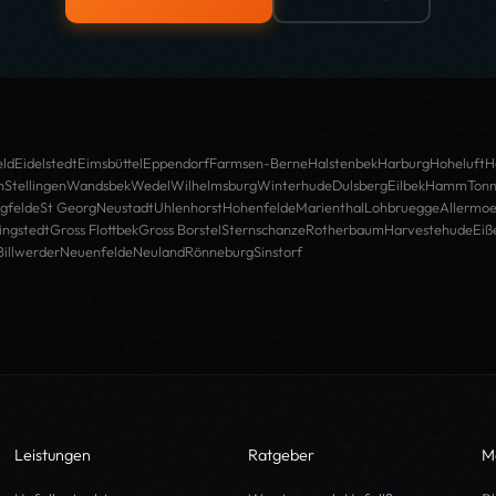
ld
Eidelstedt
Eimsbüttel
Eppendorf
Farmsen-Berne
Halstenbek
Harburg
Hoheluft
H
n
Stellingen
Wandsbek
Wedel
Wilhelmsburg
Winterhude
Dulsberg
Eilbek
Hamm
Tonn
gfelde
St Georg
Neustadt
Uhlenhorst
Hohenfelde
Marienthal
Lohbruegge
Allermo
ingstedt
Gross Flottbek
Gross Borstel
Sternschanze
Rotherbaum
Harvestehude
Eiß
Billwerder
Neuenfelde
Neuland
Rönneburg
Sinstorf
Leistungen
Ratgeber
M