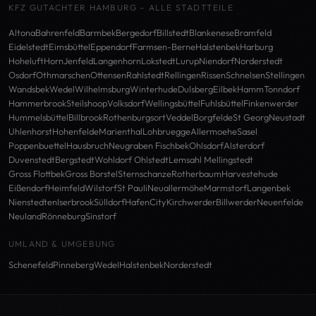
KFZ GUTACHTER HAMBURG – ALLE STADTTEILE
Altona
Bahrenfeld
Barmbek
Bergedorf
Billstedt
Blankenese
Bramfeld
Eidelstedt
Eimsbüttel
Eppendorf
Farmsen-Berne
Halstenbek
Harburg
Hoheluft
Horn
Jenfeld
Langenhorn
Lokstedt
Lurup
Niendorf
Norderstedt
Osdorf
Othmarschen
Ottensen
Rahlstedt
Rellingen
Rissen
Schnelsen
Stellingen
Wandsbek
Wedel
Wilhelmsburg
Winterhude
Dulsberg
Eilbek
Hamm
Tonndorf
Hammerbrook
Steilshoop
Volksdorf
Wellingsbüttel
Fuhlsbüttel
Finkenwerder
Hummelsbüttel
Billbrook
Rothenburgsort
Veddel
Borgfelde
St Georg
Neustadt
Uhlenhorst
Hohenfelde
Marienthal
Lohbruegge
Allermoehe
Sasel
Poppenbuettel
Hausbruch
Neugraben Fischbek
Ohlsdorf
Alsterdorf
Duvenstedt
Bergstedt
Wohldorf Ohlstedt
Lemsahl Mellingstedt
Gross Flottbek
Gross Borstel
Sternschanze
Rotherbaum
Harvestehude
Eißendorf
Heimfeld
Wilstorf
St Pauli
Neuallermöhe
Marmstorf
Langenbek
Nienstedten
Iserbrook
Sülldorf
HafenCity
Kirchwerder
Billwerder
Neuenfelde
Neuland
Rönneburg
Sinstorf
UMLAND & UMGEBUNG
Schenefeld
Pinneberg
Wedel
Halstenbek
Norderstedt