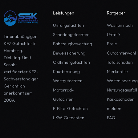
Leistungen
Ratgeber
Unfallgutachten
Was tun nach
Schadengutachten
Unfall?
Ihr unabhängiger
KFZ Gutachter in
Fahrzeugbewertung
Freie
Hamburg
.
Beweissicherung
Gutachterwahl
Dipl.-Ing. Ümit
Oldtimergutachten
Totalschaden
Sasak ·
Kaufberatung
Merkantile
zertifizierter KFZ-
Sachverständiger
Wertgutachten
Wertminderung
Gerichtlich
Motorrad-
Nutzungsausfall
anerkannt seit
Gutachten
Kaskoschaden
2009.
E-Bike-Gutachten
melden
LKW-Gutachten
FAQ